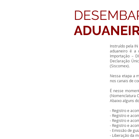
DESEMBA
ADUANEI
Instruído pela I
aduaneiro é a 
Importação – D
Declaração Únic
(Siscomex).
Nessa etapa a m
nos canais de c
É nesse momento
(Nomenclatura Co
Abaixo alguns do
- Registro e aco
- Registro e ac
- Registro e ac
- Registro e ac
- Emissão de gui
- Liberação da m