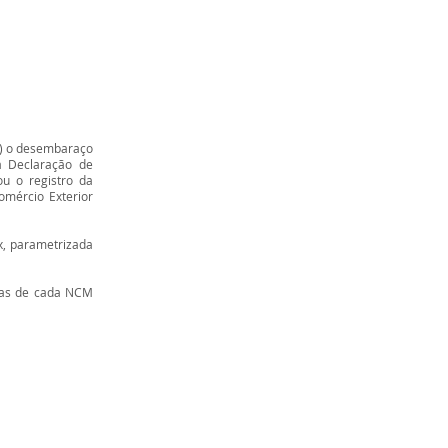
9) o desembaraço
a Declaração de
u o registro da
omércio Exterior
x, parametrizada
otas de cada NCM