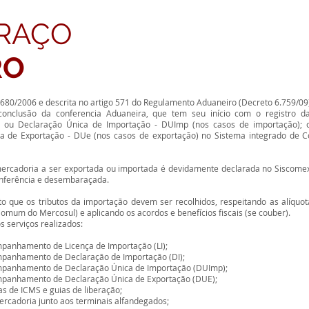
RAÇO
RO
N 680/2006 e descrita no artigo 571 do Regulamento Aduaneiro (Decreto 6.759/0
conclusão da conferencia Aduaneira, que tem seu início com o registro d
I ou Declaração Única de Importação - DUImp (nos casos de importação); o
a de Exportação - DUe (nos casos de exportação) no Sistema integrado de C
ercadoria a ser exportada ou importada é devidamente declarada no Siscome
onferência e desembaraçada.
 que os tributos da importação devem ser recolhidos, respeitando as alíqu
mum do Mercosul) e aplicando os acordos e benefícios fiscais (se couber).
s serviços realizados:
mpanhamento de Licença de Importação (LI);
ompanhamento de Declaração de Importação (DI);
ompanhamento de Declaração Única de Importação (DUImp);
ompanhamento de Declaração Única de Exportação (DUE);
as de ICMS e guias de liberação;
ercadoria junto aos terminais alfandegados;